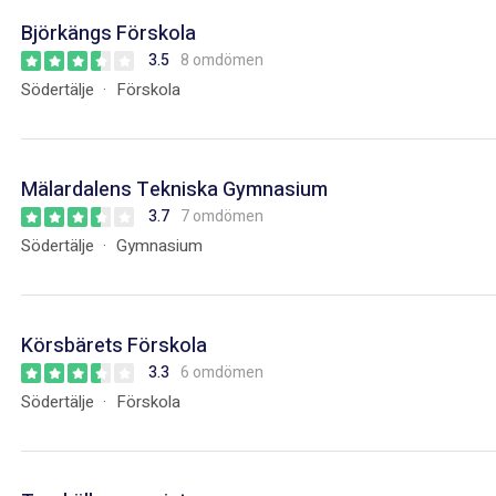
Björkängs Förskola
3.5
8 omdömen
Södertälje
Förskola
Mälardalens Tekniska Gymnasium
3.7
7 omdömen
Södertälje
Gymnasium
Körsbärets Förskola
3.3
6 omdömen
Södertälje
Förskola