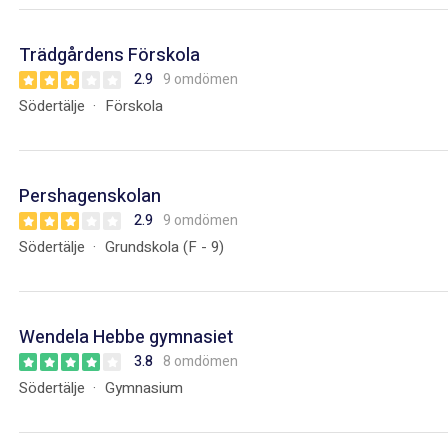
Trädgårdens Förskola
2.9
9 omdömen
Södertälje
Förskola
Pershagenskolan
2.9
9 omdömen
Södertälje
Grundskola (F - 9)
Wendela Hebbe gymnasiet
3.8
8 omdömen
Södertälje
Gymnasium