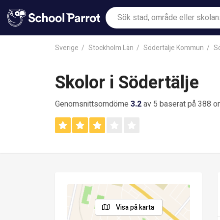
Sverige
Stockholm Län
Södertälje Kommun
Sö
Skolor i Södertälje
Genomsnittsomdöme
3.2
av 5 baserat på 388 
Visa på karta