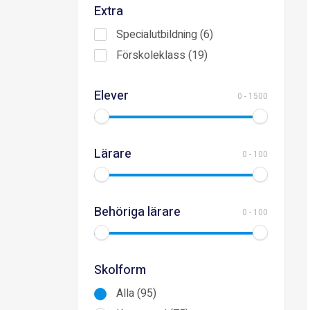
Extra
Specialutbildning (6)
Förskoleklass (19)
Elever
0
-
1500
Lärare
0
-
100
Behöriga lärare
0
-
100
Skolform
Alla (95)