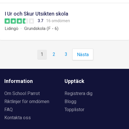
I Ur och Skur Utsikten skola
3.7
16 omdömen
Lidingö
Grundskola (F - 6)
1
2
3
Nästa
Information
Upptäck
Om School Parrot
Registrera dig
Riktlinjer för omdömen
Blogg
FAQ
Topplistor
Kontakta oss