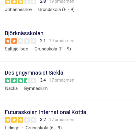
2.8
19 omdömen
Johanneshov
Grundskola (F - 9)
Björknässkolan
2.1
19 omdömen
Saltsjö-boo
Grundskola (F - 9)
Designgymnasiet Sickla
3.4
17 omdömen
Nacka
Gymnasium
Futuraskolan International Kottla
3.2
17 omdömen
Lidingö
Grundskola (6 - 9)