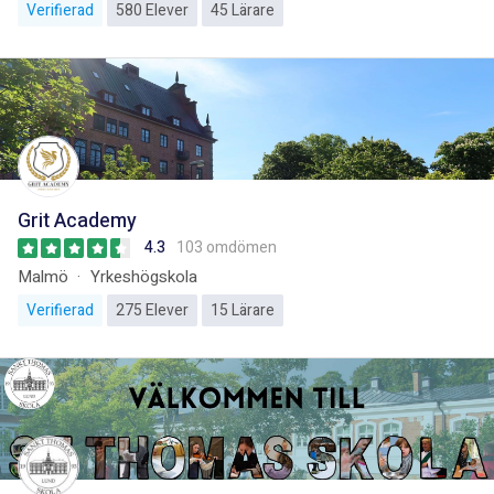
Verifierad
580 Elever
45 Lärare
Grit Academy
4.3
103 omdömen
Malmö
Yrkeshögskola
Verifierad
275 Elever
15 Lärare