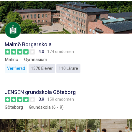
Malmö Borgarskola
4.0
174 omdömen
Malmö
Gymnasium
Verifierad
1370 Elever
110 Lärare
JENSEN grundskola Göteborg
3.9
159 omdömen
Göteborg
Grundskola (6 - 9)