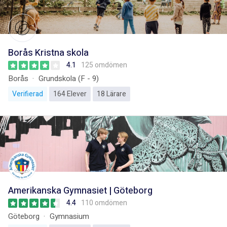
Borås Kristna skola
4.1
125 omdömen
Borås
Grundskola (F - 9)
Verifierad
164 Elever
18 Lärare
Amerikanska Gymnasiet | Göteborg
4.4
110 omdömen
Göteborg
Gymnasium