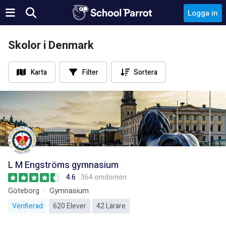
Logga in
Skolor i Denmark
Karta
Filter
Sortera
L M Engströms gymnasium
4.6
364 omdömen
Göteborg
Gymnasium
Verifierad
620 Elever
42 Lärare