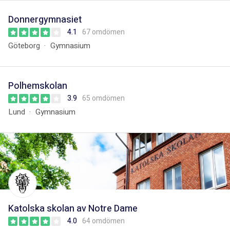
Donnergymnasiet
4.1
67 omdömen
Göteborg
Gymnasium
Polhemskolan
3.9
65 omdömen
Lund
Gymnasium
Katolska skolan av Notre Dame
4.0
64 omdömen