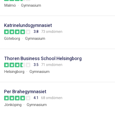
Malmö
Gymnasium
Katrinelundsgymnasiet
3.8
73 omdömen
Göteborg
Gymnasium
Thoren Business School Helsingborg
3.5
71 omdömen
Helsingborg
Gymnasium
Per Brahegymnasiet
4.1
68 omdömen
Jönköping
Gymnasium