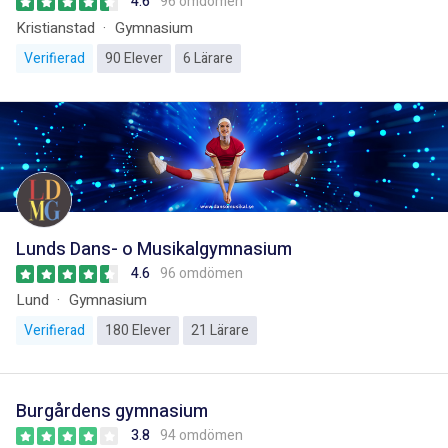
4.6
96 omdömen
Kristianstad
Gymnasium
Verifierad
90 Elever
6 Lärare
Lunds Dans- o Musikalgymnasium
4.6
96 omdömen
Lund
Gymnasium
Verifierad
180 Elever
21 Lärare
Burgårdens gymnasium
3.8
94 omdömen