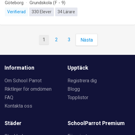
Göteborg
Grundskola (F - 9)
Verifierad
330 Elever
34 Lärare
1
2
3
Nästa
Information
Upptäck
Om School Parrot
Registrera dig
Riktlinjer för omdömen
Blogg
FAQ
Topplistor
Kontakta oss
Städer
SchoolParrot Premium