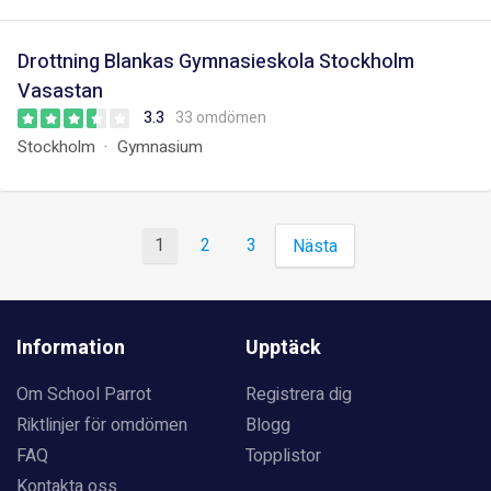
Drottning Blankas Gymnasieskola Stockholm
Vasastan
3.3
33 omdömen
Stockholm
Gymnasium
1
2
3
Nästa
Information
Upptäck
Om School Parrot
Registrera dig
Riktlinjer för omdömen
Blogg
FAQ
Topplistor
Kontakta oss