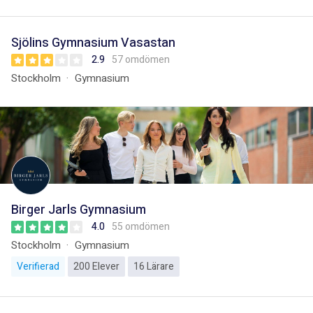
Sjölins Gymnasium Vasastan
2.9
57 omdömen
Stockholm
Gymnasium
Birger Jarls Gymnasium
4.0
55 omdömen
Stockholm
Gymnasium
Verifierad
200 Elever
16 Lärare